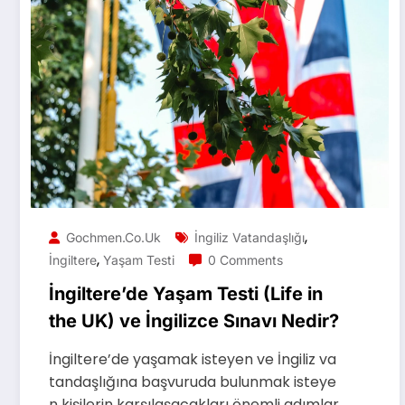
,
Gochmen.co.uk
İngiliz Vatandaşlığı
,
İngiltere
Yaşam Testi
0 Comments
İngiltere’de Yaşam Testi (Life in
the UK) ve İngilizce Sınavı Nedir?
İngiltere’de yaşamak isteyen ve İngiliz va
tandaşlığına başvuruda bulunmak isteye
n kişilerin karşılaşacakları önemli adımlar