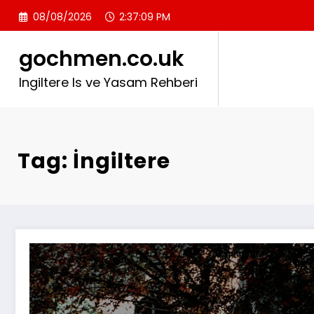
Skip
08/08/2026
2:37:10 PM
to
content
gochmen.co.uk
Ingiltere Is ve Yasam Rehberi
Tag: İngiltere