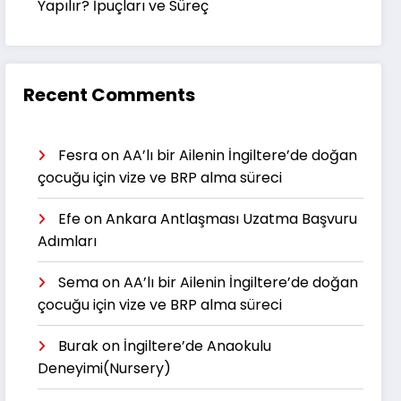
Yapılır? İpuçları ve Süreç
Recent Comments
Fesra
on
AA’lı bir Ailenin İngiltere’de doğan
çocuğu için vize ve BRP alma süreci
Efe
on
Ankara Antlaşması Uzatma Başvuru
Adımları
Sema
on
AA’lı bir Ailenin İngiltere’de doğan
çocuğu için vize ve BRP alma süreci
Burak
on
İngiltere’de Anaokulu
Deneyimi(Nursery)