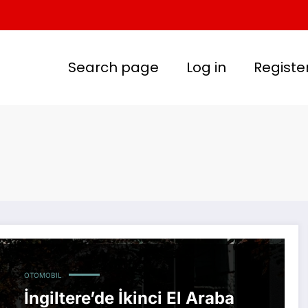
Search page
Log in
Registe
OTOMOBIL
İngiltere’de İkinci El Araba