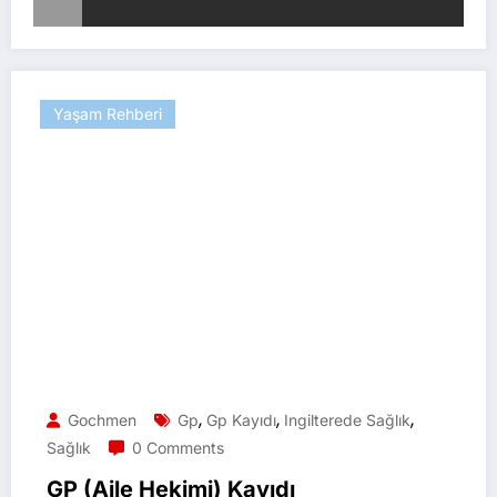
Yaşam Rehberi
,
,
,
Gochmen
Gp
Gp Kayıdı
Ingilterede Sağlık
Sağlık
0 Comments
GP (Aile Hekimi) Kayıdı