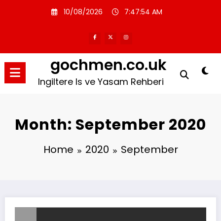
Skip
10/08/2026
7:47:54 AM
to
content
gochmen.co.uk
Ingiltere Is ve Yasam Rehberi
Month: September 2020
Home
2020
September