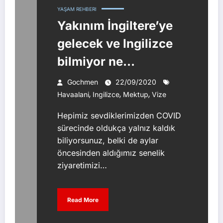
YAŞAM REHBERI
Yakınım İngiltere’ye
gelecek ve Ingilizce
bilmiyor ne
yapmalıyım
Gochmen
22/09/2020
,
,
,
Havaalani
Ingilizce
Mektup
Vize
Hepimiz sevdiklerimizden COVID
sürecinde oldukça yalnız kaldık
biliyorsunuz, belki de aylar
öncesinden aldığımız senelik
ziyaretimizi…
Read More