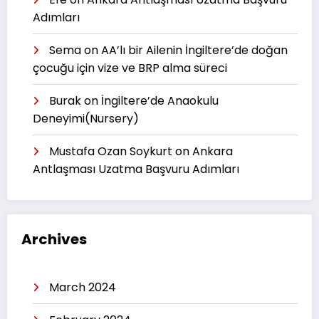
Adımları
Sema
on
AA’lı bir Ailenin İngiltere’de doğan
çocuğu için vize ve BRP alma süreci
Burak
on
İngiltere’de Anaokulu
Deneyimi(Nursery)
Mustafa Ozan Soykurt
on
Ankara
Antlaşması Uzatma Başvuru Adımları
Archives
March 2024