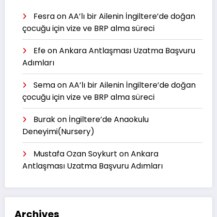
Fesra
on
AA’lı bir Ailenin İngiltere’de doğan
çocuğu için vize ve BRP alma süreci
Efe
on
Ankara Antlaşması Uzatma Başvuru
Adımları
Sema
on
AA’lı bir Ailenin İngiltere’de doğan
çocuğu için vize ve BRP alma süreci
Burak
on
İngiltere’de Anaokulu
Deneyimi(Nursery)
Mustafa Ozan Soykurt
on
Ankara
Antlaşması Uzatma Başvuru Adımları
Archives