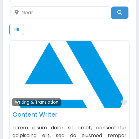
Near
Searc
Fav
Writing & Translation
Content Writer
Lorem ipsum dolor sit amet, consectetur
adipiscing elit, sed do eiusmod tempor