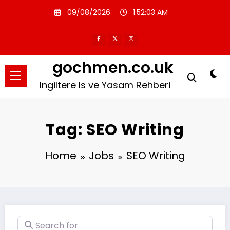
Skip
09/08/2026
1:52:04 AM
to
content
gochmen.co.uk
Ingiltere Is ve Yasam Rehberi
Tag: SEO Writing
Home
Jobs
SEO Writing
Search for