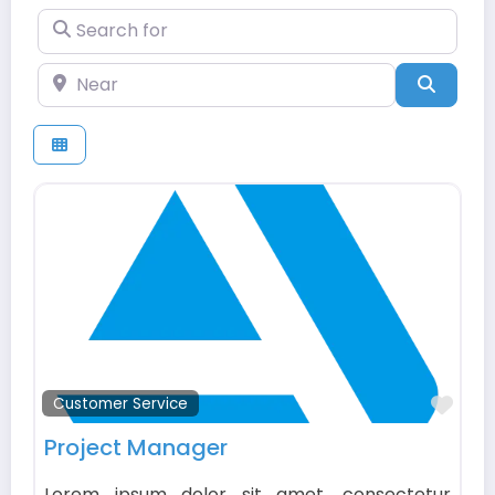
Search for
Near
Searc
Fav
Customer Service
Project Manager
Lorem ipsum dolor sit amet, consectetur