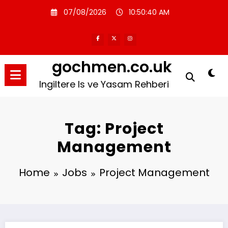
Skip
07/08/2026
10:50:40 AM
to
content
gochmen.co.uk
Ingiltere Is ve Yasam Rehberi
Tag: Project
Management
Home
Jobs
Project Management