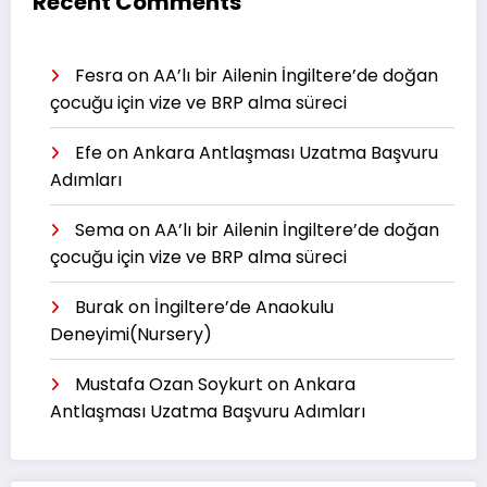
Recent Comments
Fesra
on
AA’lı bir Ailenin İngiltere’de doğan
çocuğu için vize ve BRP alma süreci
Efe
on
Ankara Antlaşması Uzatma Başvuru
Adımları
Sema
on
AA’lı bir Ailenin İngiltere’de doğan
çocuğu için vize ve BRP alma süreci
Burak
on
İngiltere’de Anaokulu
Deneyimi(Nursery)
Mustafa Ozan Soykurt
on
Ankara
Antlaşması Uzatma Başvuru Adımları